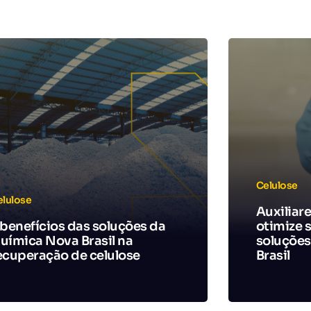
Celulose
elulose
Auxiliar
 benefícios das soluções da
otimize 
uímica Nova Brasil na
soluções
ecuperação de celulose
Brasil